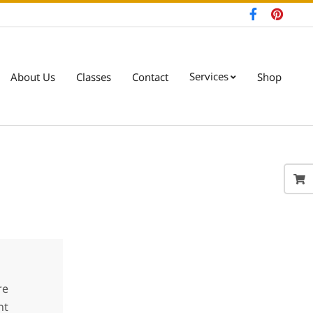
Services
About Us
Classes
Contact
Shop
Pri
Nav
Me
re
nt