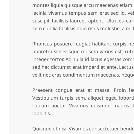
montes ligula quisque arcu maecenas etiam 
lacinia vivamus tempus sem erat sed id, ve
suscipit facilisis laoreet aptent. Ultrices 
sem cubilia facilisis odio risus molestie, a mi
Rhoncus posuere feugiat habitant turpis net
pharetra scelerisque mi sem varius est, ru
integer tortor. Ac nulla id lacus egestas c
sed hac dictumst erat imperdiet ante. Lectus
velit nec cras condimentum maecenas, neque
Praesent congue erat at massa. Proin fau
Vestibulum turpis sem, aliquet eget, lobort
rutrum auctor. Vivamus euismod mauris. Ph
lobortis.
Quisque ut nisi. Vivamus consectetuer hendrer