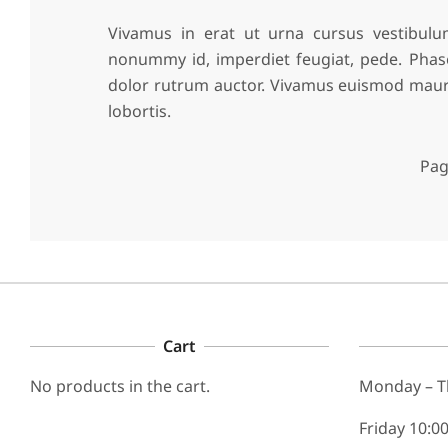
Vivamus in erat ut urna cursus vestibulum
nonummy id, imperdiet feugiat, pede. Phas
dolor rutrum auctor. Vivamus euismod mauris
lobortis.
Pag
2024-
07-
29
Cart
No products in the cart.
Monday – T
Friday 10:0