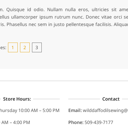
. Quisque id odio. Nullam nulla eros, ultricies sit ame
ellus ullamcorper ipsum rutrum nunc. Donec vitae orci s
. Phasellus nec sem in justo pellentesque facilisis. Aliqu
es:
1
2
3
Store Hours:
Contact
hursday 10:00 AM – 5:00 PM
Email:
wilddaffodilsewing
0 AM – 4:00 PM
Phone:
509-439-7177