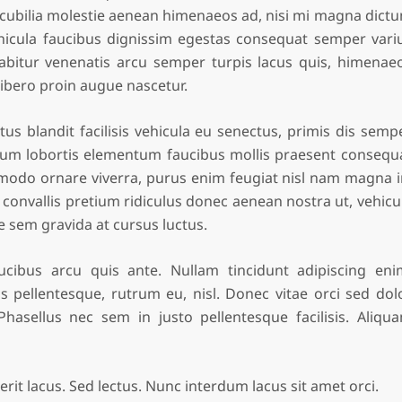
cubilia molestie aenean himenaeos ad, nisi mi magna dict
hicula faucibus dignissim egestas consequat semper vari
curabitur venenatis arcu semper turpis lacus quis, himenae
 libero proin augue nascetur.
us blandit facilisis vehicula eu senectus, primis dis semp
trum lobortis elementum faucibus mollis praesent consequ
ommodo ornare viverra, purus enim feugiat nisl nam magna i
 convallis pretium ridiculus donec aenean nostra ut, vehicu
 sem gravida at cursus luctus.
cibus arcu quis ante. Nullam tincidunt adipiscing eni
is pellentesque, rutrum eu, nisl. Donec vitae orci sed dol
asellus nec sem in justo pellentesque facilisis. Aliqu
it lacus. Sed lectus. Nunc interdum lacus sit amet orci.