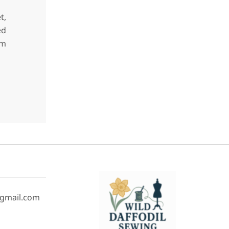
t,
ed
am
@gmail.com