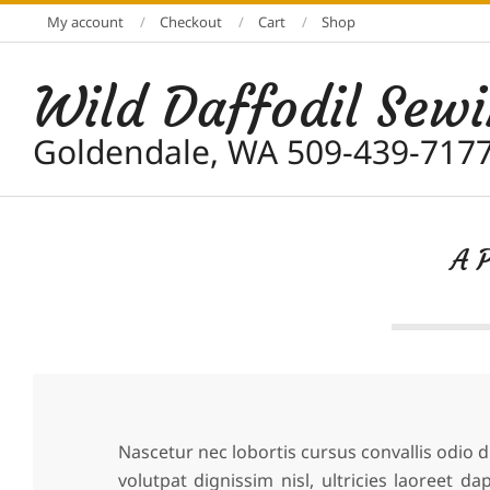
Skip
My account
Checkout
Cart
Shop
to
content
Wild Daffodil Sew
Goldendale, WA 509-439-717
A P
Nascetur nec lobortis cursus convallis odio 
volutpat dignissim nisl, ultricies laoreet 