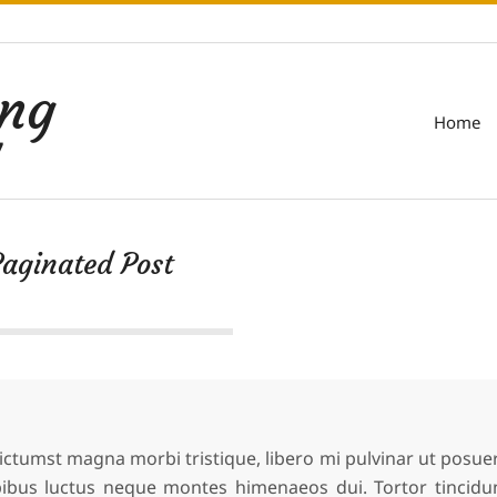
ing
Home
7
aginated Post
dictumst magna morbi tristique, libero mi pulvinar ut posue
dapibus luctus neque montes himenaeos dui. Tortor tincidu